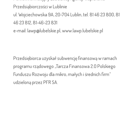
Przedsiąbiorczości w Lublinie
ul. Wojciechowska 9A, 20-704 Lublin, tel. 81 46 23 800, 81
46 23 812, 81-46-23 831
e-mail: lawp@lubelskie.pl, www.lawp.lubelskie.pl
Przedsiębiorca uzyskał subwencję finansową w ramach
programu rządowego „Tarcza Finansowa 2.0 Polskiego
Funduszu Rozwoju dla mikro, małych i średnich firm”
udzieloną przez PFR SA.