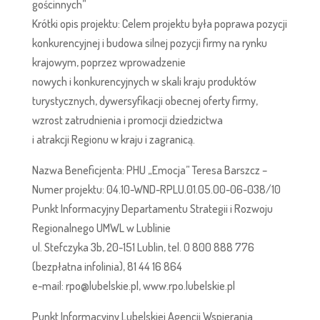
gościnnych”
Krótki opis projektu: Celem projektu była poprawa pozycji
konkurencyjnej i budowa silnej pozycji firmy na rynku
krajowym, poprzez wprowadzenie
nowych i konkurencyjnych w skali kraju produktów
turystycznych, dywersyfikacji obecnej oferty firmy,
wzrost zatrudnienia i promocji dziedzictwa
i atrakcji Regionu w kraju i zagranicą.
Nazwa Beneficjenta: PHU „Emocja” Teresa Barszcz –
Numer projektu: 04.10-WND-RPLU.01.05.00-06-038/10
Punkt Informacyjny Departamentu Strategii i Rozwoju
Regionalnego UMWL w Lublinie
ul. Stefczyka 3b, 20-151 Lublin, tel. 0 800 888 776
(bezpłatna infolinia), 81 44 16 864
e-mail: rpo@lubelskie.pl, www.rpo.lubelskie.pl
Punkt Informacyjny Lubelskiej Agencji Wspierania